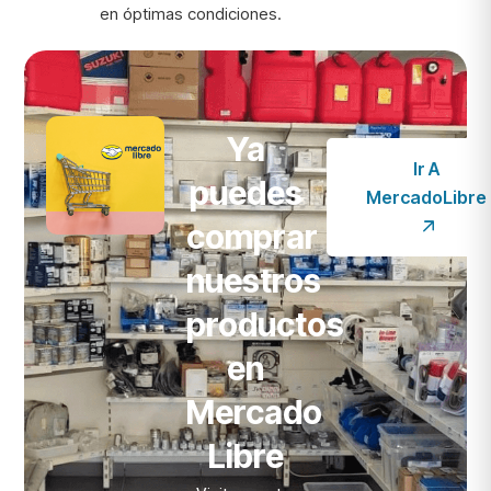
en óptimas condiciones.
Ya
Ir A
puedes
MercadoLibre
comprar
nuestros
productos
en
Mercado
Libre