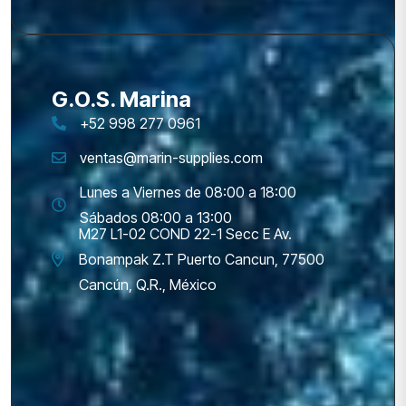
G.O.S. Marina
+52 998 277 0961
ventas@marin-supplies.com
Lunes a Viernes de 08:00 a 18:00
Sábados 08:00 a 13:00
M27 L1-02 COND 22-1 Secc E Av.
Bonampak Z.T Puerto Cancun, 77500
Cancún, Q.R., México