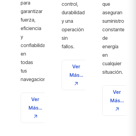
para
control,
que
garantizar
durabilidad
aseguran
fuerza,
y una
suministro
eficiencia
operación
constante
y
sin
de
confiabilidad
fallos.
energía
en
en
todas
cualquier
Ver
tus
situación.
Más...
navegaciones.
Ver
Ver
Más...
Más...