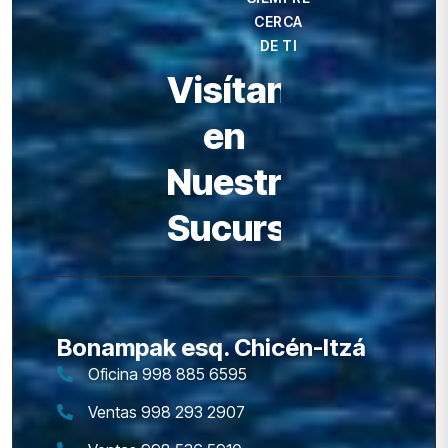
CERCA
DE TI
Visítanos
en
Nuestras
Sucursales
Bonampak esq. Chicén-Itzá
Oficina 998 885 6595
Ventas 998 293 2907