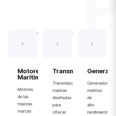
P
Motores
Transmisiones
Generado
Marítimos
Transmisiones
Generadores
Motores
marinas
marinos
de las
diseñadas
de
mejores
para
alto
marcas
ofrecer
rendimiento