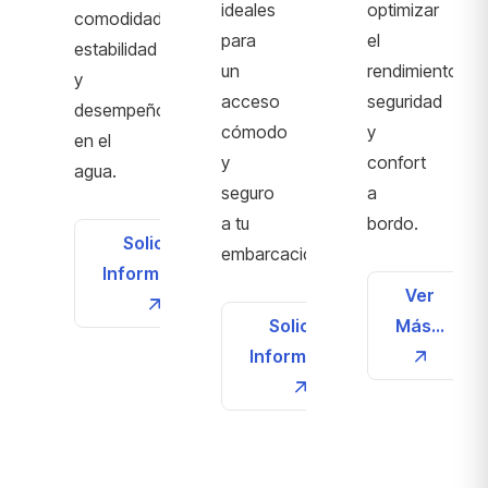
ideales
optimizar
comodidad,
para
el
estabilidad
un
rendimiento,
y
acceso
seguridad
desempeño
cómodo
y
en el
y
confort
agua.
seguro
a
a tu
bordo.
Solicita
embarcación.
Información
Ver
Solicita
Más...
Información